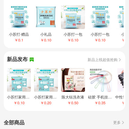
发货时间及揽收时间说明
小苏打-赠品
小礼品
小苏打一包
小苏打一包
小苏
￥0.1
￥0.10
￥0.10
￥0.10
￥0.
新品发布
新品上线超值抢购

NEW
小苏打家用清洁去污-STO
小苏打家用清洁去污-STO
陈大钰洗衣液
硅胶 手机挂绳1根
￥0.10
￥0.20
￥0.50
￥0.35
￥0.
全部商品
更多
