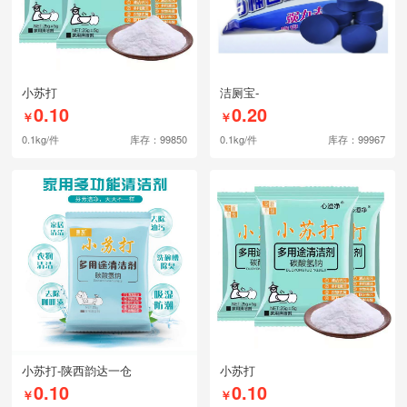
小苏打
洁厕宝-
0.10
0.20
￥
￥
0.1kg/件
库存：99850
0.1kg/件
库存：99967
小苏打-陕西韵达一仓
小苏打
0.10
0.10
￥
￥