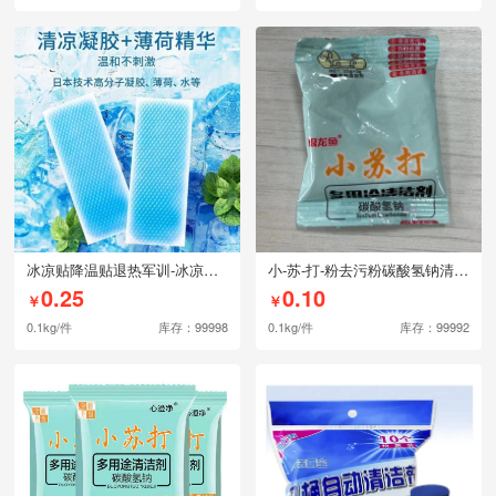
冰凉贴降温贴退热军训-冰凉贴2片
小-苏-打-粉去污粉碳酸氢钠清洁厨房
0.25
0.10
￥
￥
0.1kg/件
库存：99998
0.1kg/件
库存：99992