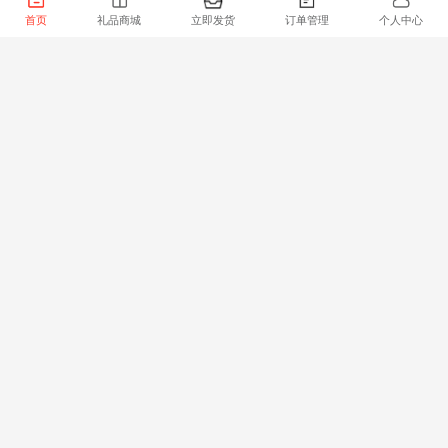
首页
礼品商城
立即发货
订单管理
个人中心
桢沁大包5连包
竹品1600张一提zp1
7.10
5.35
￥
￥
0.8kg/件
库存：100000
1kg/件
库存：99998