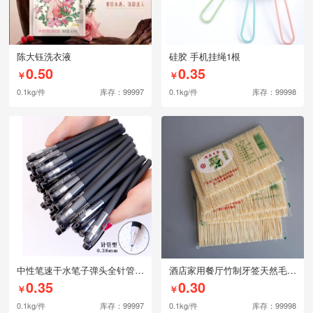
陈大钰洗衣液
硅胶 手机挂绳1根
0.50
0.35
￥
￥
0.1kg/件
库存：99997
0.1kg/件
库存：99998
中性笔速干水笔子弹头全针管黑色水性笔-圆珠笔1支
酒店家用餐厅竹制牙签天然毛竹牙签一次性双头-牙签一包
0.35
0.30
￥
￥
0.1kg/件
库存：99997
0.1kg/件
库存：99998