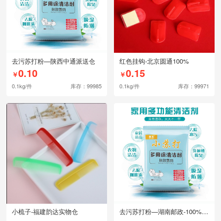
去污苏打粉—陕西中通派送仓
红色挂钩-北京圆通100%
0.10
0.15
￥
￥
0.1kg/件
库存：99985
0.1kg/件
库存：99971
小梳子-福建韵达实物仓
去污苏打粉—湖南邮政-100%派送仓