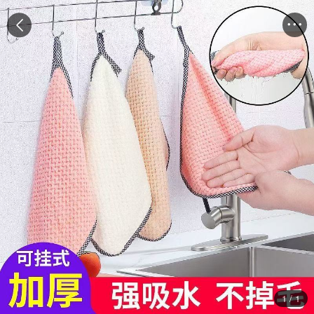


1
/
1