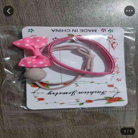


1
/
1