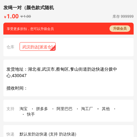
发绳一对（颜色款式随机
1.00
￥1.00
库存
999999
￥
享受更多折扣，您可以升级会员
升级会员
仓库
武汉韵达[派送仓]
发货地址：湖北省,武汉市,蔡甸区,奓山街道韵达快递分拨中
心,430047
揽收时间：
支持
淘宝
拼多多
阿里巴巴
淘工厂
其他
快手
快递
默认发韵达快递 (支持 韵达快递)